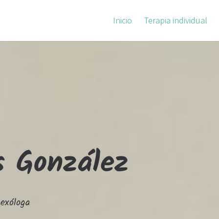
Inicio
Terapia individual
s González
Sexóloga